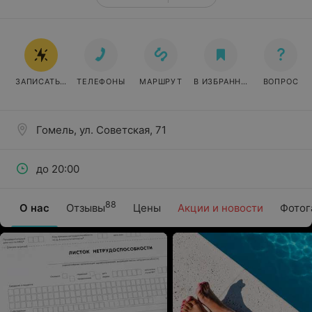
ЗАПИСАТЬСЯ ОНЛАЙН
ТЕЛЕФОНЫ
МАРШРУТ
В ИЗБРАННОЕ
ВОПРОС
Гомель, ул. Советская, 71
до 20:00
88
О нас
Отзывы
Цены
Акции и новости
Фотог