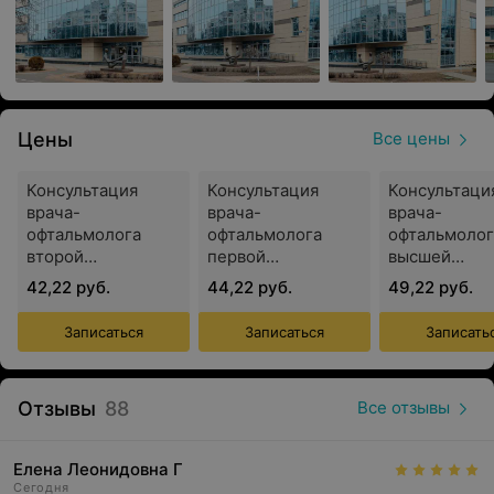
Медицинский центр «Новамед» предлагает
медицинские услуги по следующим направлениям:
Цены
Все цены
Гинекология
Консультация
Консультация
Консультаци
Кардиология
врача-
врача-
врача-
Неврология
офтальмолога
офтальмолога
офтальмолог
второй
первой
высшей
Нейрохирургия
квалификационной
квалификационной
квалификац
42,22 руб.
44,22 руб.
49,22 руб.
категории
категории
категории
Онкология-маммология
Записаться
Записаться
Записать
Оториноларингология
Комплексные биохимические обследования (кровь,
Отзывы
сердце, печень, поджелудочная железа и др.)
88
Все отзывы
Лабораторные исследования (коагулограмма,
Елена Леонидовна Г
липидный профиль, гормональный профиль,
Сегодня
гормоны щитовидной железы)