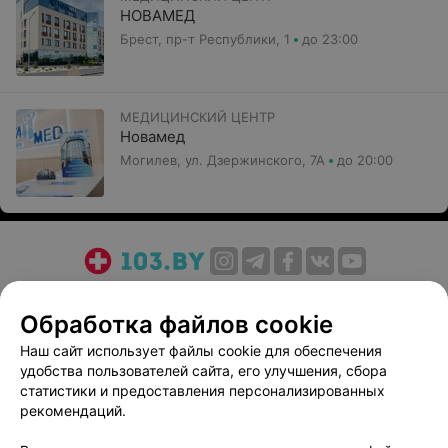
НОВАМЕД
Брест, пр-т Республики, 1
до 23:00
МЕДИЦИНСКИЙ ЦЕНТР
Новамед
Могилев, ул. Дзержинского, 7А
до 20:00
О проекте
Новости проекта
Размещение рекламы
Обработка файлов cookie
Медицинский маркетинг
Публичный договор
Пользовательское соглашение
Способы оплаты
Наш сайт использует файлы cookie для обеспечения
удобства пользователей сайта, его улучшения, сбора
Вакансии
Партнеры
статистики и предоставления персонализированных
Написать руководителю 103.by
рекомендаций.
Написать в поддержку