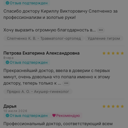
Отзыв подтвержден
Дополнительные возможности
Спасибо доктору Кириллу Викторовичу Слепченко за 
профессионализм и золотые руки!

Гибкий рабочий график центра позволяет пациентам
избежать ожидания в очереди, подобрав подходящее
Хочу выразить огромную благодарность в...
время для консультации у доктора, а также пройти все
Слепченко К. В. - Травматолог-ортопед
Удаление гигром
необходимые диагностические исследования и
манипуляции в одном месте.
Петрова Екатерина Александровна
Уютная обстановка и обходительный персонал делают
Вчера
Отзыв подтвержден
пребывание пациентов в центре комфортным, снижая
уровень стресса от посещения врача и
Прекраснейший доктор, ввела в доверии с первых 
диагностического обследования.
минут, очень довольна что попала именно к этому 
доктору, теперь только к ...
Прядко А. О. - Акушер-гинеколог
Дарья
10 июля 2026
Отзыв подтвержден
Рекомендую
Профессиональный доктор, соответствующий всем 