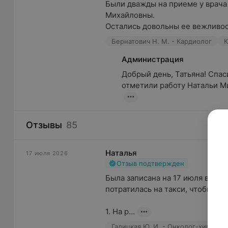
Были дважды на приеме у врача
Михайловны.

Остались довольны ее вежливос
Бернатович Н. М. - Кардиолог
К
Администрация
Добрый день, Татьяна! Спас
отметили работу Натальи Ми
Отзывы
85
Наталья
17 июля 2026
Отзыв подтвержден
Была записана на 17 июля в 13:0
потратилась на такси, чтобы быт
1. На р...
Галицкая Ю. И. - Онколог-хирург 