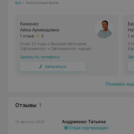
Все
/
Консультация врача
Киненес
Бе
Айна Армандовна
На
1 отзыв
5
1 о
Стаж 23 года
•
Высшая категория
Ст
Офтальмолог • Офтальмолог-хирург
Ка
Запись по телефону
За
Записаться
Показать ещ
Отзывы
1
Андриенко Татьяна
12 августа 2025
Отзыв подтвержден