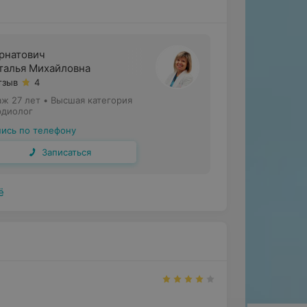
рнатович
талья Михайловна
тзыв
4
аж 27 лет
•
Высшая категория
рдиолог
пись по телефону
Записаться
ё