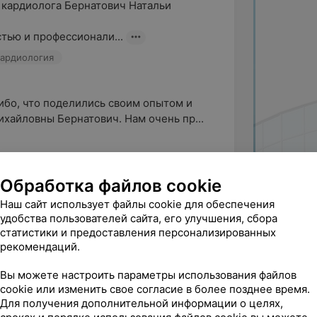
 кардиолога Бернатович Натальи 
тью и профессионали...
ардиология
ибо, что поделились своим опытом и 
хайловны Бернатович. Нам очень пр...
Обработка файлов cookie
Наш сайт использует файлы cookie для обеспечения
удобства пользователей сайта, его улучшения, сбора
статистики и предоставления персонализированных
рекомендаций.
0, врач Галицкая. Отпросилась с работы, 
ь точной.

Вы можете настроить параметры использования файлов
cookie или изменить свое согласие в более позднее время.
Для получения дополнительной информации о целях,
• Пластический хирург