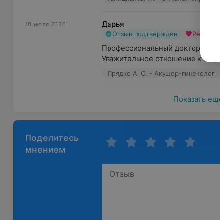
Дарья
10 июля 2026
Отзыв подтвержден
Рекоме
Профессиональный доктор, соот
Уважительное отношение к паци
Прядко А. О. - Акушер-гинеколог
Показать ещ
Поделитесь
мнением