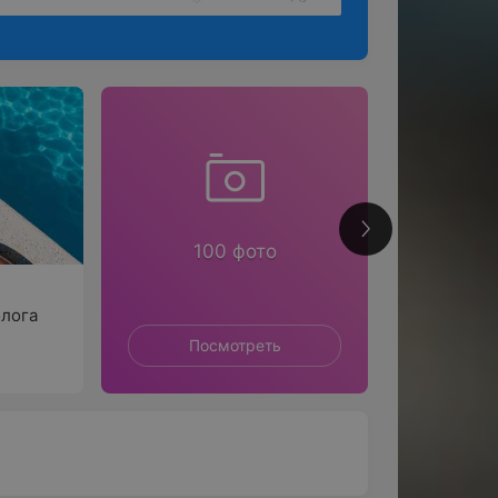
86
100 фото
олога
Посмотреть
П