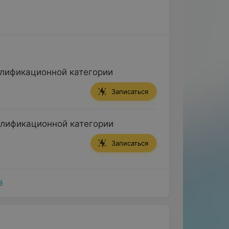
алификационной категории
Записаться
алификационной категории
Записаться
ё