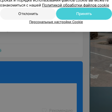
сроках и порядке использования файлов cookie вы можете
ознакомиться с нашей
Политикой обработки файлов cookie
Отклонить
Принять
ндую
Персональные настройки Cookie
ветствующий всем требованиям! 
енту, внимательность к каждым ме...
ё
Рекомендую