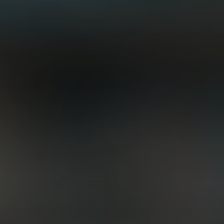
 отзывов
очитать